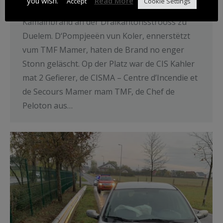
you wish.
Read More
Accept
Cookie Settings
Kuerz no halwer 12 koum haut et zu engem
Kamäinbrand an der Dräikantonsstrooss zu
Duelem. D‘Pompjeeën vun Koler, ennerstëtzt
vum TMF Mamer, haten de Brand no enger
Stonn geläscht. Op der Platz war de CIS Kahler
mat 2 Gefierer, de CISMA – Centre d’Incendie et
de Secours Mamer mam TMF, de Chef de
Peloton aus…