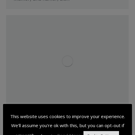
This website uses cookies to improve your experience.
Kamäinbrand 05.05.2019
We'll assume you're ok with this, but you can opt-out if
Von
Michel Klomp
5. Mai 2019