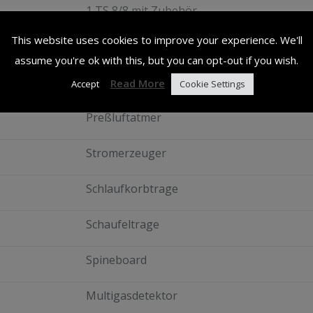
1 TS 8/8 mit Zubehör
This website uses cookies to improve your experience. We'll
4 Saugschläuche
assume you're ok with this, but you can opt-out if you wish.
1 Motorkettensäge mit Zubehör
Read More
Accept
Cookie Settings
Preßluftatmer
Stromerzeuger
Schlaufkorbtrage
Schaufeltrage
Spineboard
Multigasdetektor