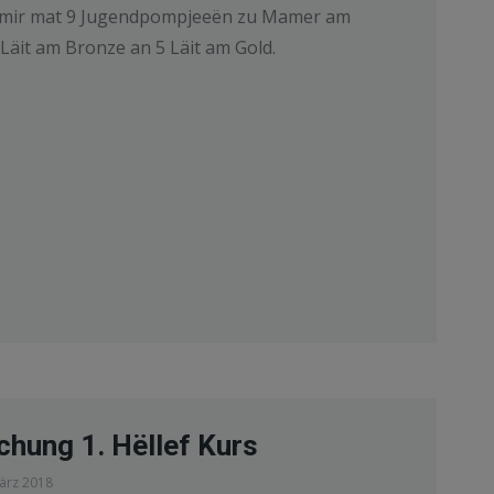
mir mat 9 Jugendpompjeeën zu Mamer am
Läit am Bronze an 5 Läit am Gold.
hung 1. Hëllef Kurs
ärz 2018