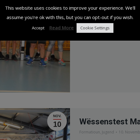
Weiderliesen
This website uses cookies to improve your experience. We'll
assume you're ok with this, but you can opt-out if you wish.
Read More
Accept
Cookie Settings
NOV.
Wëssenstest Ma
10
Formatioun
,
Jugend
10. Novemb