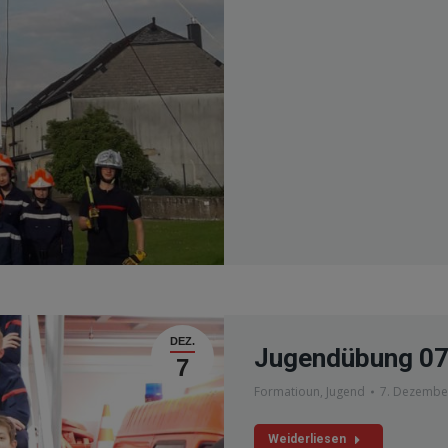
DEZ.
Jugendübung 07
7
Formatioun
,
Jugend
7. Dezembe
Weiderliesen