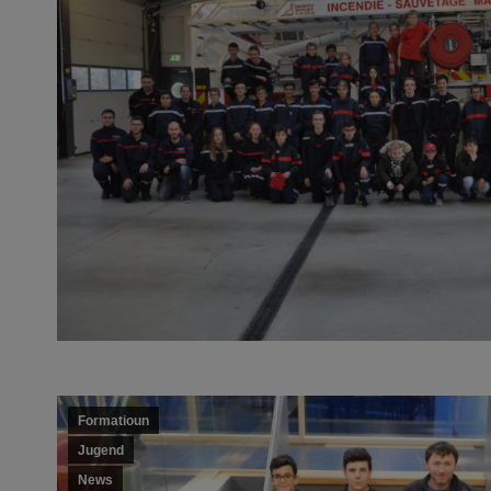
Formatioun
Jugend
News