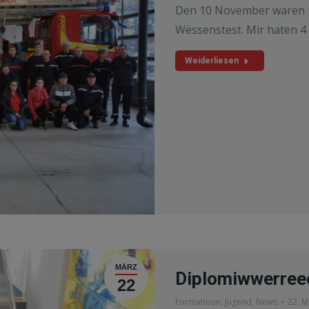
Den 10 November waren 
Wëssenstest. Mir haten 4 
Weiderliesen
MÄRZ
Diplomiwwerreec
22
Formatioun
,
Jugend
,
News
22. M