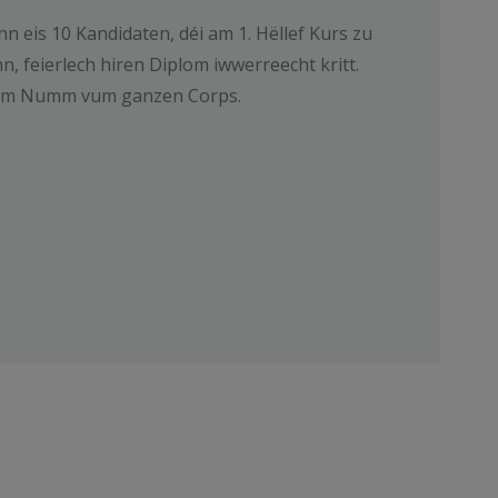
 eis 10 Kandidaten, déi am 1. Hëllef Kurs zu
 feierlech hiren Diplom iwwerreecht kritt.
 am Numm vum ganzen Corps.