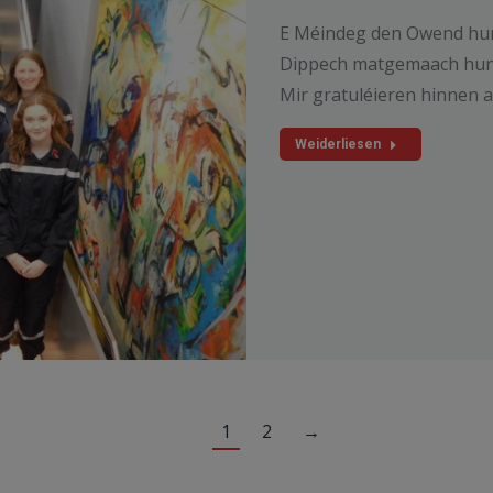
E Méindeg den Owend hunn
Dippech matgemaach hunn,
Mir gratuléieren hinnen
Weiderliesen
1
2
→