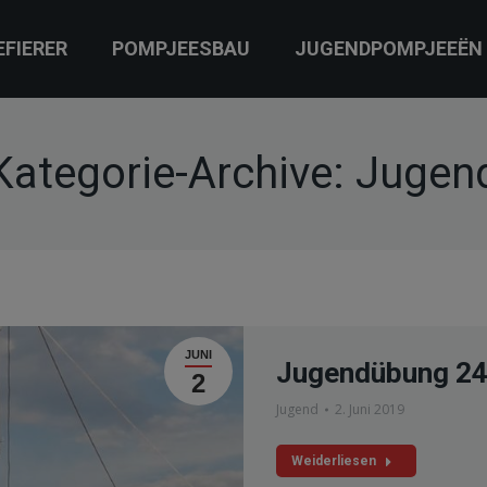
EFIERER
POMPJEESBAU
JUGENDPOMPJEEËN
Kategorie-Archive:
Jugen
JUNI
Jugendübung 24
2
Jugend
2. Juni 2019
Weiderliesen