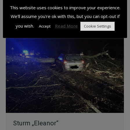
Insassen wurden von der Feuerwehr Kahler
This website uses cookies to improve your experience.
erstversorgt…
We'll assume you're ok with this, but you can opt-out if
you wish.
Read More
Accept
Cookie Settings
Sturm „Eleanor“