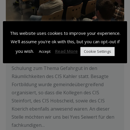
Weiterbildung Gefahrgut – 23.02.18
This website uses cookies to improve your experience.
Formatioun
,
News
24. Februar 2018
We'll assume you're ok with this, but you can opt-out if
you wish.
Read More
Im Rahmen der Weiterbildung des
Accept
Cookie Settings
Einsatzpersonals fand am Freitagabend eine
Schulung zum Thema Gefahrgut in den
Räumlichkeiten des CIS Kahler statt. Besagte
Fortbildung wurde gemeindeübergreifend
organisiert, so dass die Kollegen des CIS
Steinfort, des CIS Hobscheid, sowie des CIS
Koerich ebenfalls anwesend waren. An dieser
Stelle möchten wir uns bei Yves Seiwert für den
fachkundigen…