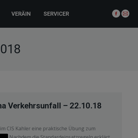
VERÄIN
SERVICER
Facebook
E-
page
Mail
opens
page
in
open
2018
new
in
window
new
wind
 Verkehrsunfall – 22.10.18
m CIS Kahler eine praktische Übung zum
att. Nachdem die Standardeinsatzregeln erklärt