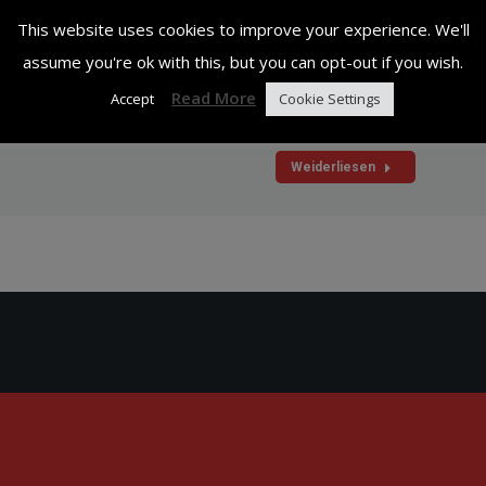
und eine Einweisung in d
This website uses cookies to improve your experience. We'll
war, konnte das Gelernte 
assume you're ok with this, but you can opt-out if you wish.
umgesetzt werden. Zum E
Read More
Accept
Cookie Settings
der Sichtschutz, StabPack
Weiderliesen