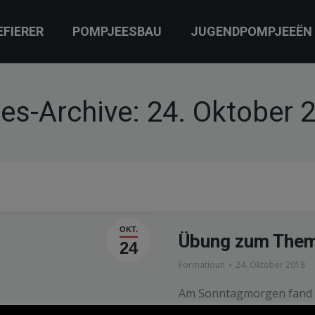
EFIERER
POMPJEESBAU
JUGENDPOMPJEEËN
es-Archive:
24. Oktober 
OKT.
Übung zum Thema
24
Formatioun
24. Oktober 2018
Am Sonntagmorgen fand i
Thema Verkehrsunfälle st