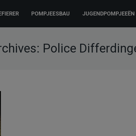
EFIERER
POMPJEESBAU
JUGENDPOMPJEEËN
rchives:
Police Differding